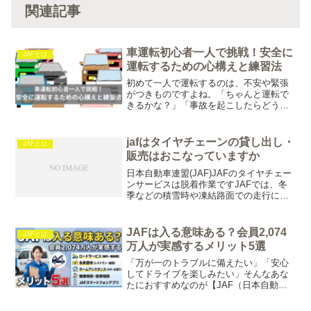
関連記事
車運転初心者一人で挑戦！安全に
JAFとは
運転するための心構えと練習法
初めて一人で運転するのは、不安や緊張
がつきものですよね。「ちゃんと運転で
きるかな？」「事故を起こしたらどうし
よう…」そんな心配を抱えている方も多
いはず。でも大丈夫！安全に運転するた
めの心構えと、初心者でも実践しやすい
jafはタイヤチェーンの貸し出し・
JAFとは
練習法を知っておけば、自信を持ってハ
販売はおこなっていますか
ンドルを握れるようになります。
日本自動車連盟(JAF)JAFのタイヤチェー
ンサービスは脱着作業ですJAFでは、冬
季などの積雪時や凍結路面での走行に必
要なタイヤチェーンの脱着作業を行って
います。ですが、JAFではタイヤチェー
ンの貸し出しや販売は行っていません。
JAFは入る意味ある？会員2,074
JAFとは
JAFの行っ...
万人が実感するメリット5選
「万が一のトラブルに備えたい」「安心
してドライブを楽しみたい」そんなあな
たにおすすめなのが【JAF（日本自動車
連盟）】への入会です！JAFはロードサ
ービスだけでなく、日常のお得な優待特