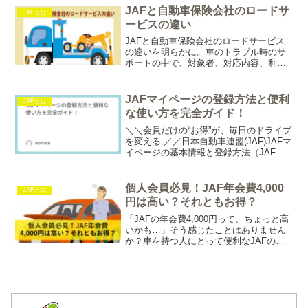
典まで充実しているのをご存知ですか？
JAFと自動車保険会社のロードサ
JAFとは
この記事では、JAF...
ービスの違い
JAFと自動車保険会社のロードサービス
の違いを明らかに。車のトラブル時のサ
ポートの中で、対象者、対応内容、利用
回数、料金にどのような差があるのか詳
細に解説。正しい選択のためのガイド情
報を提供。
JAFマイページの登録方法と便利
JAFとは
な使い方を完全ガイド！
＼＼会員だけの“お得”が、毎日のドライブ
を変える ／／日本自動車連盟(JAF)JAFマ
イページの基本情報と登録方法（JAF my
pageイメージ画像）JAFマイページと
は？JAFマイページは、日本自動車連盟
（JAF）の会員向けに提供されて...
個人会員必見！JAF年会費4,000
JAFとは
円は高い？それともお得？
「JAFの年会費4,000円って、ちょっと高
いかも…」そう感じたことはありません
か？車を持つ人にとって便利なJAFのサ
ービスですが、その価値を十分に理解し
ていないと「本当に必要？」と疑問に思
うことも。この記事では、JAFの年会費
が実際にどれだけお得なのか、そして会
員になることでどんなメリットが得られ
るのかを徹底解説します。