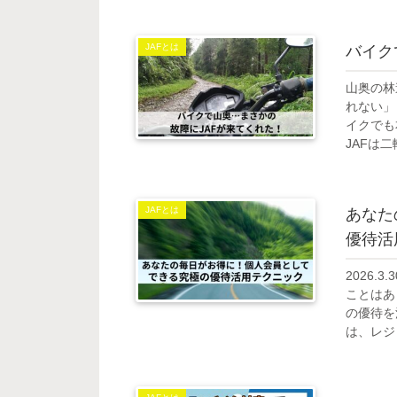
JAFとは
バイク
山奥の林
れない」
イクでも
JAFは
スが受け
イクのト
JAFとは
あなた
優待活
2026
ことはあ
の優待を
は、レジ
つもの暮