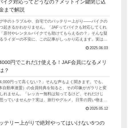
のバイク対応ってどうなの？メットイン鍵閉じ込
金まで解説
グ中のトラブルや、自宅でのバッテリー上がり——バイクの
つ起きるかわかりません。「JAFってバイクも対応してくれ
「原付やレンタルバイクでも助けてもらえるの？」そんな疑
るライダーの不安に、この記事がしっかり応えます。実は
は、大型二輪から原付まで、あらゆるバイクの救援や搬送に対
2025.06.03
4000円でこれだけ使える！JAF会員になるメリ
は？
4,000円って高くない？」そんな声もよく聞きます。でも、
日本自動車連盟）の会員特典を知ると、その印象がガラリと変
しれません。「レッカー無料は知ってるけど、それだけじ
思っていませんか？実は、旅行やグルメ、日常の買い物ま
47,000以上の施設で会員優待が使えるのです。しかも、家族
2025.05.12
特典も充実しているので、使い方次第で年会費の元がすぐに
ースも。
ッテリー上がりで絶対やってはいけない5つの