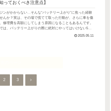
知っておくべき注意点】
ジンがかからない…そんな“バッテリー上がり”に焦った経験
せんか？実は、その場で慌てて取った行動が、さらに車を傷
、修理費を高額にしてしまう原因になることもあるんです。
では、バッテリー上がりの際に絶対にやってはいけない5つ
、専門的な視点と実際のトラブル事例を交えてわかりやすく
2025.05.11
す。
次のページ
次
2
3
へ