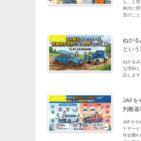
ん」と答
車内に閉
昔のこと
JAFとは
ぬかる
という
ぬかるみ
な理由と
説します
JAFとは
JAF
判断基
JAFを
ドサービ
年会費4