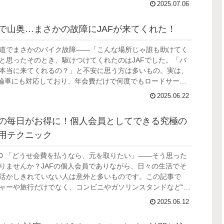
2025.07.06
で山奥…まさかの故障にJAFが来てくれた！
道でまさかのバイク故障――「こんな場所じゃ誰も助けてく
と思ったそのとき、駆けつけてくれたのはJAFでした。「バ
本当に来てくれるの？」と不安に思う方は多いもの。実は、
二輪車にも対応しており、年会費だけで何度でもロードサービ
られる心強い味方です。この記事では、JAFがどのようにバ
2025.06.22
ラブルにも対応してくれるのかを詳しく解説。
の毎日がお得に！個人会員としてできる究極の
用テクニック
.3.30 「どうせ会費を払うなら、元を取りたい」——そう思った
りませんか？JAFの個人会員でありながら、日々の生活でそ
活かしきれていない人は意外と多いものです。この記事で
ャーや旅行だけでなく、コンビニやガソリンスタンドなど“い
らし”で得する裏ワザ的な活用法をご紹介。
2025.06.12