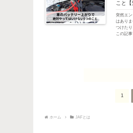
こと【
突然エン
はありま
つけたり
この記事
の行動を
解説しま
1
ホーム
JAFとは