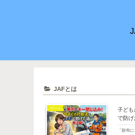
JAFとは
JAFとは
子ども
で防げ
「財布に