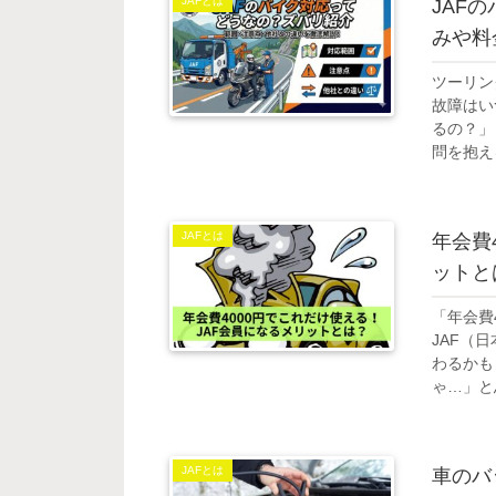
JAFとは
JAF
みや料
ツーリン
故障はい
るの？」
問を抱え
JAFで
応。
JAFとは
年会費
ットと
「年会費
JAF（
わるかも
ゃ…」と
で、全国
で使える
取れるケ
JAFとは
車のバ