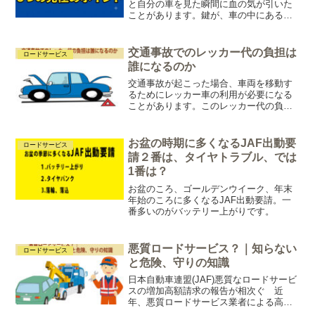
と自分の車を見た瞬間に血の気が引いた
ことがあります。鍵が、車の中にある。
ドアは全部ロックされていて、開きませ
ん。エンジンもかけたまま、荷物も鍵
も、全部車内に置き去りです。スマホで
交通事故でのレッカー代の負担は
ロードサービス
「鍵 閉じ込め 業者」と...
誰になるのか
交通事故が起こった場合、車両を移動す
るためにレッカー車の利用が必要になる
ことがあります。このレッカー代の負担
者については、多くの人が疑問を持つポ
イントです。一般的に、事故の責任があ
る側が負担するのが基本とされています
お盆の時期に多くなるJAF出動要
ロードサービス
が、保険の適用範囲や契約...
請２番は、タイヤトラブル、では
1番は？
お盆のころ、ゴールデンウイーク、年末
年始のころに多くなるJAF出動要請。一
番多いのがバッテリー上がりです。
悪質ロードサービス？｜知らない
ロードサービス
と危険、守りの知識
日本自動車連盟(JAF)悪質なロードサービ
スの増加高額請求の報告が相次ぐ 近
年、悪質ロードサービス業者による高額
な請求の報告が増加しています。特に、