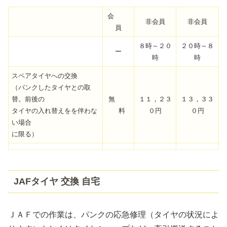
会
非会員
非会員
員
８時～２０
２０時～８
ー
時
時
スペアタイヤへの交換
（パンクしたタイヤとの取
替。前後の
無
１１，２３
１３，３３
タイヤの入れ替えをを伴わな
料
０円
０円
い場合
に限る）
JAFタイヤ 交換 自宅
ＪＡＦでの作業は、パンクの応急修理（タイヤの状況によ