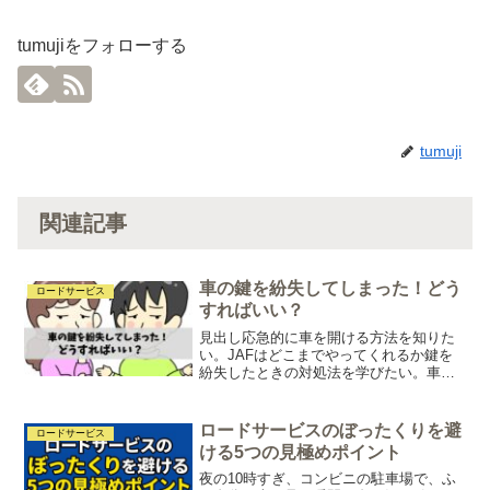
tumujiをフォローする
tumuji
関連記事
車の鍵を紛失してしまった！どう
ロードサービス
すればいい？
見出し応急的に車を開ける方法を知りた
い。JAFはどこまでやってくれるか鍵を
紛失したときの対処法を学びたい。車の
鍵を紛失すると、一時的に車を運転する
ことができなくなり、不便を感じること
があります。すぐに新しい鍵を手に入れ
ロードサービスのぼったくりを避
ロードサービス
る方法を考える必要があ...
ける5つの見極めポイント
夜の10時すぎ、コンビニの駐車場で、ふ