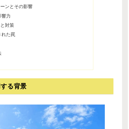
ターンとその影響
影響力
法と対策
された罠
法
用する背景