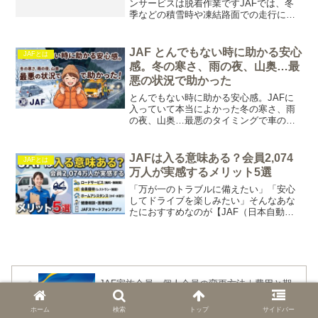
ンサービスは脱着作業ですJAFでは、冬
季などの積雪時や凍結路面での走行に必
要なタイヤチェーンの脱着作業を行って
います。ですが、JAFではタイヤチェー
ンの貸し出しや販売は行っていません。
JAF とんでもない時に助かる安心
JAFとは
JAFの行っ...
感。冬の寒さ、雨の夜、山奥…最
悪の状況で助かった
とんでもない時に助かる安心感。JAFに
入っていて本当によかった冬の寒さ、雨
の夜、山奥…最悪のタイミングで車のト
ラブル車のトラブルは、決して「いいタ
イミング」で起こってくれるものではあ
りません。たとえば…凍りつくような冬
JAFは入る意味ある？会員2,074
JAFとは
の夜人里離れた山道土砂...
万人が実感するメリット5選
「万が一のトラブルに備えたい」「安心
してドライブを楽しみたい」そんなあな
たにおすすめなのが【JAF（日本自動車
連盟）】への入会です！JAFはロードサ
ービスだけでなく、日常のお得な優待特
典まで充実しているのをご存知ですか？
この記事では、JAF...
JAF家族会員→個人会員の変更方法｜費用と期
限を解説
ホーム
検索
トップ
サイドバー