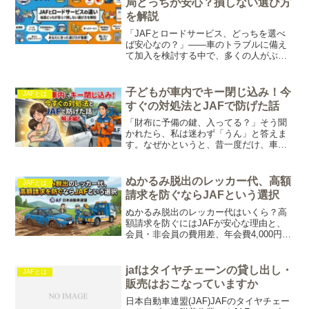
局どっちが安心？損しない選び方
を解説
「JAFとロードサービス、どっちを選べ
ば安心なの？」――車のトラブルに備え
て加入を検討する中で、多くの人がぶつ
かるこの疑問。料金も内容も似ているよ
うで、実はカバー範囲や使い勝手に大き
な違いがあるんです。
子どもが車内でキー閉じ込み！今
JAFとは
すぐの対処法とJAFで防げた話
「財布に予備の鍵、入ってる？」そう聞
かれたら、私は迷わず「うん」と答えま
す。なぜかというと、昔一度だけ、車の
鍵を子どもごと車内に閉じ込めてしまっ
たことがあるからです。あのときはずい
ぶん昔のことでしたが、それでも1万
ぬかるみ脱出のレッカー代、高額
JAFとは
2,000円かかりました。...
請求を防ぐならJAFという選択
ぬかるみ脱出のレッカー代はいくら？高
額請求を防ぐにはJAFが安心な理由と、
会員・非会員の費用差、年会費4,000円で
備える方法を解説します。
jafはタイヤチェーンの貸し出し・
JAFとは
販売はおこなっていますか
日本自動車連盟(JAF)JAFのタイヤチェー