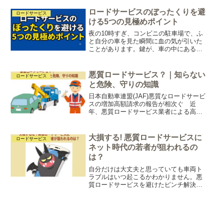
合、多くのサービスが無料です。いざと
なってから入ってもすぐその場では利用
ロードサービスのぼったくりを避
ロードサービス
できません。
ける5つの見極めポイント
夜の10時すぎ、コンビニの駐車場で、ふ
と自分の車を見た瞬間に血の気が引いた
ことがあります。鍵が、車の中にある。
ドアは全部ロックされていて、開きませ
ん。エンジンもかけたまま、荷物も鍵
も、全部車内に置き去りです。スマホで
悪質ロードサービス？｜知らない
ロードサービス
「鍵 閉じ込め 業者」と...
と危険、守りの知識
日本自動車連盟(JAF)悪質なロードサービ
スの増加高額請求の報告が相次ぐ 近
年、悪質ロードサービス業者による高額
な請求の報告が増加しています。特に、
車のトラブルで焦っている際にこれらの
業者に連絡すると、安心する間もなく、
大損する! 悪質ロードサービスに
ロードサービス
法外な料金を請求され...
ネット時代の若者が狙われるの
は？
自分だけは大丈夫と思っていても車両ト
ラブルはいつ起こるかわかりません。悪
質ロードサービスを避けたピンチ解決の
方法。