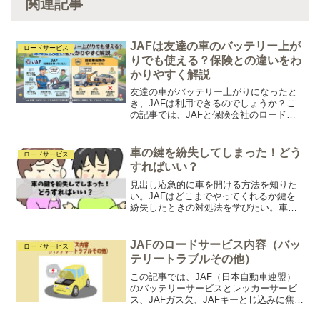
関連記事
JAFは友達の車のバッテリー上が
ロードサービス
りでも使える？保険との違いをわ
かりやすく解説
友達の車がバッテリー上がりになったと
き、JAFは利用できるのでしょうか？こ
の記事では、JAFと保険会社のロードサ
ービスの違いをわかりやすく解説。「人
に付くサービス」と「車に付くサービ
ス」の違いや、JAFがおすすめな人も紹
車の鍵を紛失してしまった！どう
ロードサービス
介します。
すればいい？
見出し応急的に車を開ける方法を知りた
い。JAFはどこまでやってくれるか鍵を
紛失したときの対処法を学びたい。車の
鍵を紛失すると、一時的に車を運転する
ことができなくなり、不便を感じること
があります。すぐに新しい鍵を手に入れ
JAFのロードサービス内容（バッ
ロードサービス
る方法を考える必要があ...
テリートラブルその他）
この記事では、JAF（日本自動車連盟）
のバッテリーサービスとレッカーサービ
ス、JAFガス欠、JAFキーとじ込みに焦点
を当てて解説します。JAFは会員の場