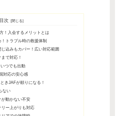
目次
味方！入会するメリットとは
心！トラブル時の救援体制
閉じ込みもカバー！広い対応範囲
クまで対応！
日いつでも出動
国対応の安心感
ときJAFが頼りになる！
らない
クが動かない不安
テリー上がりも対応
エリアでの故障時