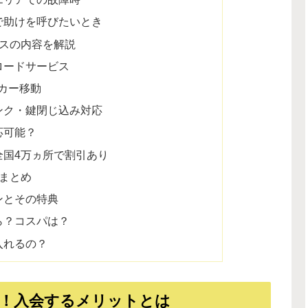
で助けを呼びたいとき
ビスの内容を解説
ロードサービス
ッカー移動
ンク・鍵閉じ込み対応
応可能？
全国4万ヵ所で割引あり
ンまとめ
ンとその特典
ら？コスパは？
入れるの？
方！入会するメリットとは